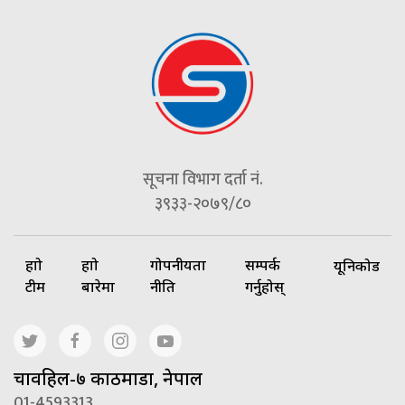
सूचना विभाग दर्ता नं.
३९३३-२०७९/८०
हाम्रो
हाम्रो
गोपनीयता
सम्पर्क
यूनिकोड
टीम
बारेमा
नीति
गर्नुहोस्
चावहिल-७ काठमाडौं, नेपाल
01-4593313