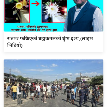
रातभर
फक्रिएको ब्रह्मकमलको दुर्लभ दृश्य,(लाइभ
भिडियो)