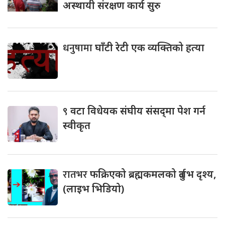
अस्थायी संरक्षण कार्य सुरु
धनुषामा
घाँटी रेटी एक व्यक्तिको हत्या
९
वटा विधेयक संघीय संसद्‌मा पेश गर्न
स्वीकृत
रातभर
फक्रिएको ब्रह्मकमलको दुर्लभ दृश्य,
(लाइभ भिडियो)