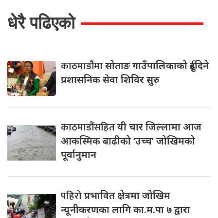
धेरै पढिएको
काठमाडौंमा
सोताङ गाउँपालिकाको दुईदिने
प्रशासनिक सेवा शिविर सुरु
काठमाडौंसहित
यी चार जिल्लामा आज
आकस्मिक बाढीको ‘उच्च’ जोखिमको
पूर्वानुमान
पहिरो
प्रभावित क्षेत्रमा जोखिम
न्यूनीकरणका लागि का.म.पा ७ द्वारा