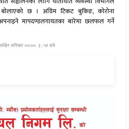
ायात सञ्चालनका लागि यातायात व्यवस्था विभागले
बोलाएको छ । अग्रिम टिकट बुकिङ, कोरोना
न अपनाइने मापदण्डलगायतका बारेमा छलफल गर्ने
आश्विन शनिबार ००:०० ३ : ५१ बजे