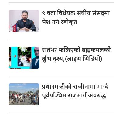
९
वटा विधेयक संघीय संसद्‌मा
पेश गर्न स्वीकृत
रातभर
फक्रिएको ब्रह्मकमलको
दुर्लभ दृश्य,(लाइभ भिडियो)
प्रधानमन्त्रीको
राजीनामा माग्दै
पूर्वपश्चिम राजमार्ग अवरुद्ध