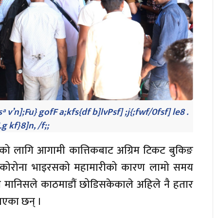
 v’n];Fu} gofF a;kfs{df b]lvPsf] ;j{;fwf/0fsf] le8 .
g kf}8]n, /f;;
रको लागि आगामी कात्तिकबाट अग्रिम टिकट बुकिङ
। कोरोना भाइरसको महामारीको कारण लामो समय
 मानिसले काठमाडौं छोडिसकेकाले अहिले नै हतार
ताएका छन् ।