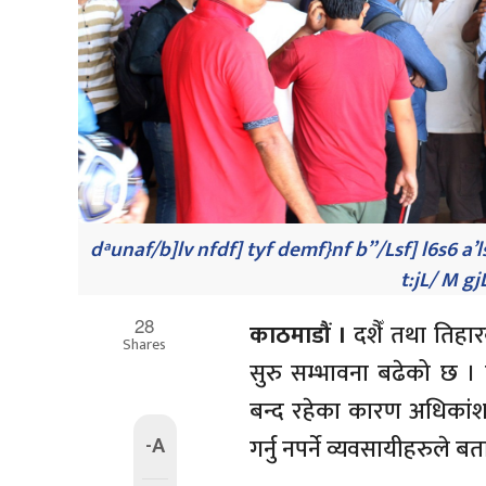
dªunaf/b]lv nfdf] tyf demf}nf b”/Lsf] l6s6 a’lsª
t:jL/ M gjL
28
काठमाडौं ।
दशैँ तथा तिहा
Shares
सुरु सम्भावना बढेको छ 
बन्द रहेका कारण अधिकांश
-A
गर्नु नपर्ने व्यवसायीहरुले ब