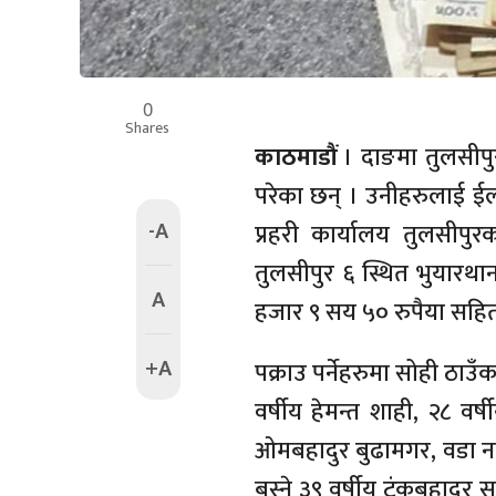
0
Shares
काठमाडौं
। दाङमा तुलसीपु
परेका छन् । उनीहरुलाई ईला
-A
प्रहरी कार्यालय तुलसीपु
तुलसीपुर ६ स्थित भुयारथा
A
हजार ९ सय ५० रुपैया सहित
+A
पक्राउ पर्नेहरुमा सोही ठाउ
वर्षीय हेमन्त शाही, २८ वर
ओमबहादुर बुढामगर, वडा नम्व
बस्ने ३९ वर्षीय टंकबहादुर