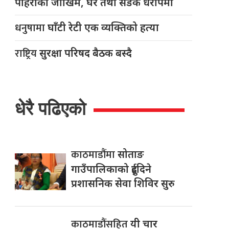
पहिरोको जोखिम, घर तथा सडक धरापमा
धनुषामा
घाँटी रेटी एक व्यक्तिको हत्या
राष्ट्रिय
सुरक्षा परिषद बैठक बस्दै
धेरै पढिएको
काठमाडौंमा
सोताङ
गाउँपालिकाको दुईदिने
प्रशासनिक सेवा शिविर सुरु
काठमाडौंसहित
यी चार