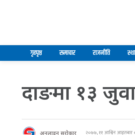
गृहपृष्ठ
समाचार
राजनीति
स्थ
दाङमा १३ जुवाडे
२०७७, ११ आश्विन आइतबार
अनलाइन सराेकार