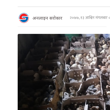
२०७७, १३ आश्विन मंगलबार
अनलाइन सराेकार