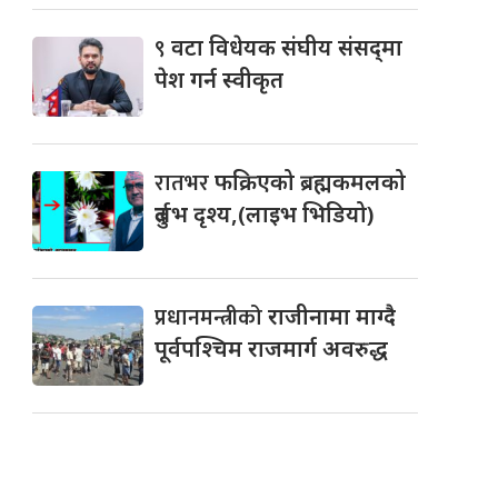
९
वटा विधेयक संघीय संसद्‌मा
पेश गर्न स्वीकृत
रातभर
फक्रिएको ब्रह्मकमलको
दुर्लभ दृश्य,(लाइभ भिडियो)
प्रधानमन्त्रीको
राजीनामा माग्दै
पूर्वपश्चिम राजमार्ग अवरुद्ध