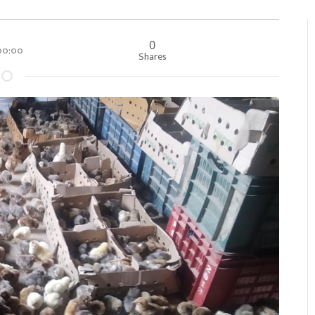
0
 ००:००
Shares