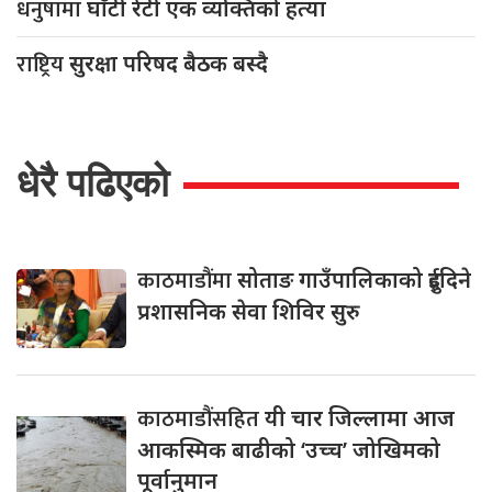
धनुषामा
घाँटी रेटी एक व्यक्तिको हत्या
राष्ट्रिय
सुरक्षा परिषद बैठक बस्दै
धेरै पढिएको
काठमाडौंमा
सोताङ गाउँपालिकाको दुईदिने
प्रशासनिक सेवा शिविर सुरु
काठमाडौंसहित
यी चार जिल्लामा आज
आकस्मिक बाढीको ‘उच्च’ जोखिमको
पूर्वानुमान