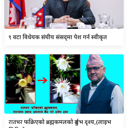
९
वटा विधेयक संघीय संसद्‌मा पेश गर्न स्वीकृत
रातभर
फक्रिएको ब्रह्मकमलको दुर्लभ दृश्य,(लाइभ