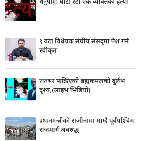
धनुषामा
घाँटी रेटी एक व्यक्तिको हत्या
९
वटा विधेयक संघीय संसद्‌मा पेश गर्न
स्वीकृत
रातभर
फक्रिएको ब्रह्मकमलको दुर्लभ
दृश्य,(लाइभ भिडियो)
प्रधानमन्त्रीको
राजीनामा माग्दै पूर्वपश्चिम
राजमार्ग अवरुद्ध