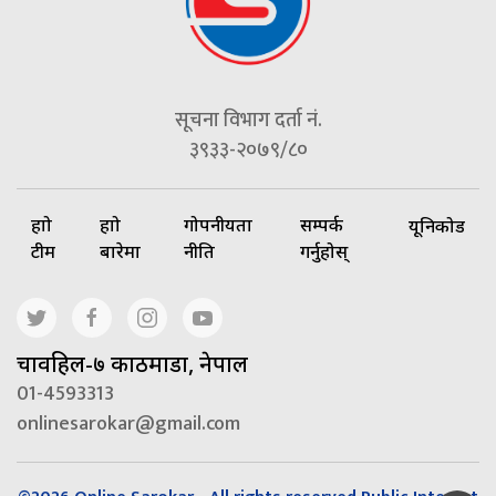
सूचना विभाग दर्ता नं.
३९३३-२०७९/८०
हाम्रो
हाम्रो
गोपनीयता
सम्पर्क
यूनिकोड
टीम
बारेमा
नीति
गर्नुहोस्
चावहिल-७ काठमाडौं, नेपाल
01-4593313
onlinesarokar@gmail.com