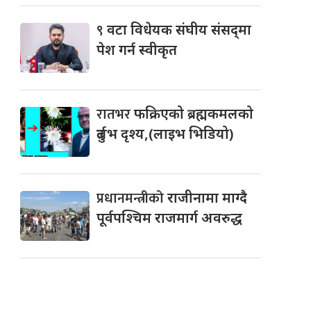
९
वटा विधेयक संघीय संसद्‌मा
पेश गर्न स्वीकृत
रातभर
फक्रिएको ब्रह्मकमलको
दुर्लभ दृश्य,(लाइभ भिडियो)
प्रधानमन्त्रीको
राजीनामा माग्दै
पूर्वपश्चिम राजमार्ग अवरुद्ध