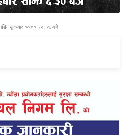
श्विन शुक्रबार ००:०० १२ : २८ बजे