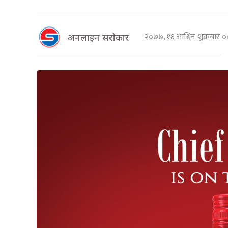
२०७७, १६ आश्विन शुक्रबार
अनलाइन सराेकार