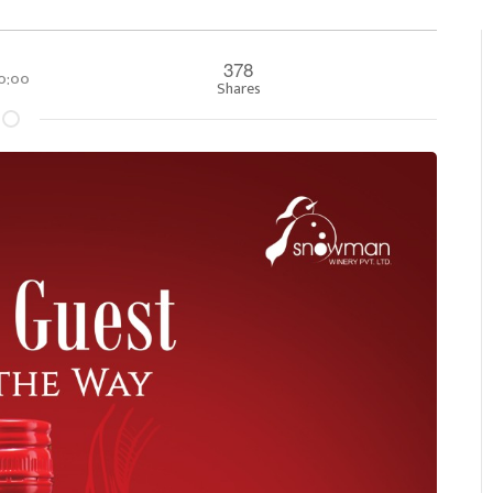
378
 ००:००
Shares