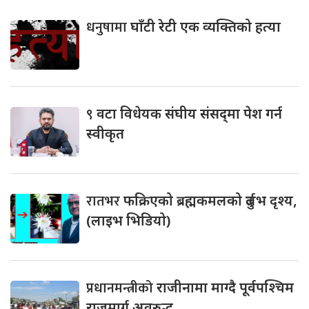
धनुषामा
घाँटी रेटी एक व्यक्तिको हत्या
९
वटा विधेयक संघीय संसद्‌मा पेश गर्न
स्वीकृत
रातभर
फक्रिएको ब्रह्मकमलको दुर्लभ दृश्य,
(लाइभ भिडियो)
प्रधानमन्त्रीको
राजीनामा माग्दै पूर्वपश्चिम
राजमार्ग अवरुद्ध