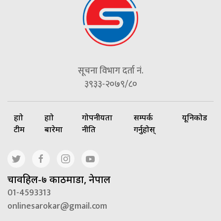
सूचना विभाग दर्ता नं.
३९३३-२०७९/८०
हाम्रो
हाम्रो
गोपनीयता
सम्पर्क
यूनिकोड
टीम
बारेमा
नीति
गर्नुहोस्
चावहिल-७ काठमाडौं, नेपाल
01-4593313
onlinesarokar@gmail.com