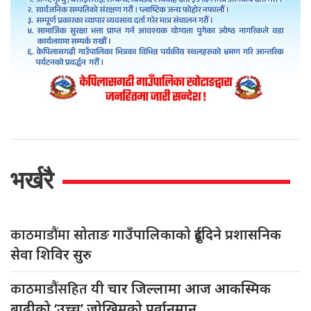
भर्खरै
काठमाडौंमा
सोताङ गाउँपालिकाको दुईदिने प्रशासनिक
सेवा शिविर सुरु
काठमाडौंसहित
यी चार जिल्लामा आज आकस्मिक
बाढीको ‘उच्च’ जोखिमको पूर्वानुमान