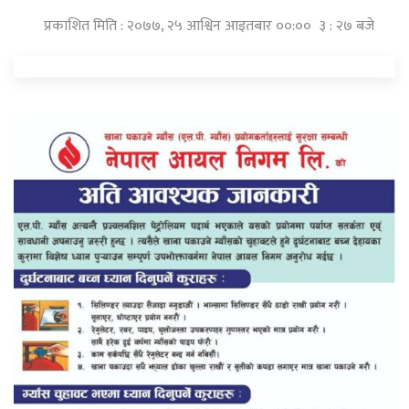
प्रकाशित मिति : २०७७, २५ आश्विन आइतबार ००:०० ३ : २७ बजे