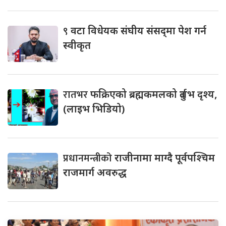
९
वटा विधेयक संघीय संसद्‌मा पेश गर्न
स्वीकृत
रातभर
फक्रिएको ब्रह्मकमलको दुर्लभ दृश्य,
(लाइभ भिडियो)
प्रधानमन्त्रीको
राजीनामा माग्दै पूर्वपश्चिम
राजमार्ग अवरुद्ध