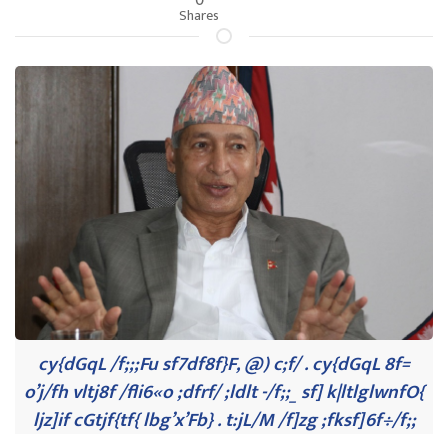
Shares
cy{dGqL /f;;;Fu sf7df8f}F, @) c;f/ . cy{dGqL 8f=
o’j/fh vltj8f /fli6«o ;dfrf/ ;ldlt -/f;;_ sf] k|ltlglwnfO{
ljz]if cGtjf{tf{ lbg’x’Fb} . t:jL/M /f]zg ;fksf]6f÷/f;;