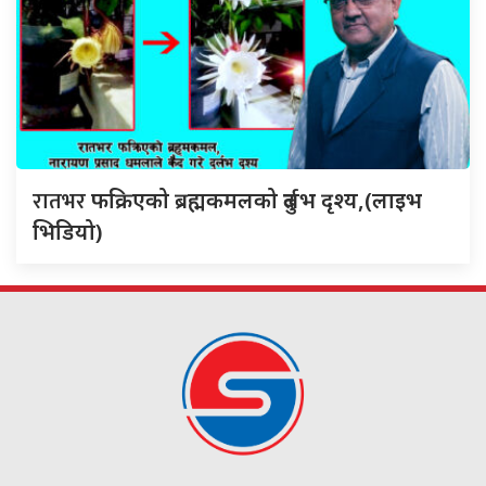
रातभर
फक्रिएको ब्रह्मकमलको दुर्लभ दृश्य,(लाइभ
भिडियो)