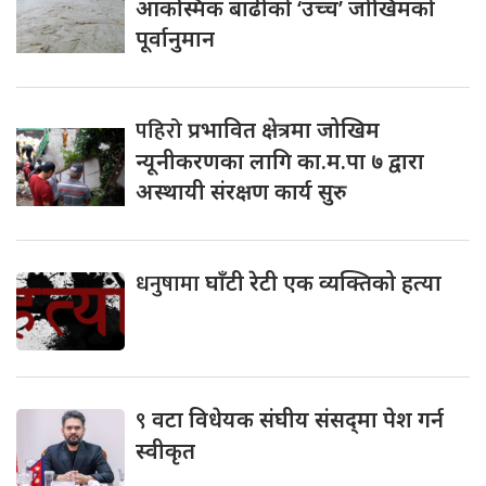
आकस्मिक बाढीको ‘उच्च’ जोखिमको
पूर्वानुमान
पहिरो
प्रभावित क्षेत्रमा जोखिम
न्यूनीकरणका लागि का.म.पा ७ द्वारा
अस्थायी संरक्षण कार्य सुरु
धनुषामा
घाँटी रेटी एक व्यक्तिको हत्या
९
वटा विधेयक संघीय संसद्‌मा पेश गर्न
स्वीकृत