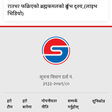
रातभर
फक्रिएको ब्रह्मकमलको दुर्लभ दृश्य,(लाइभ
भिडियो)
सूचना विभाग दर्ता नं.
३९३३-२०७९/८०
हाम्रो
हाम्रो
गोपनीयता
सम्पर्क
यूनिकोड
टीम
बारेमा
नीति
गर्नुहोस्