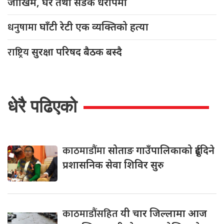
जोखिम, घर तथा सडक धरापमा
धनुषामा
घाँटी रेटी एक व्यक्तिको हत्या
राष्ट्रिय
सुरक्षा परिषद बैठक बस्दै
धेरै पढिएको
काठमाडौंमा
सोताङ गाउँपालिकाको दुईदिने
प्रशासनिक सेवा शिविर सुरु
काठमाडौंसहित
यी चार जिल्लामा आज