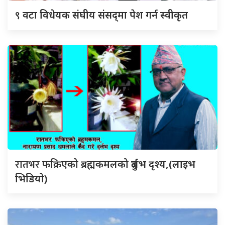
९
वटा विधेयक संघीय संसद्‌मा पेश गर्न स्वीकृत
रातभर
फक्रिएको ब्रह्मकमलको दुर्लभ दृश्य,(लाइभ
भिडियो)