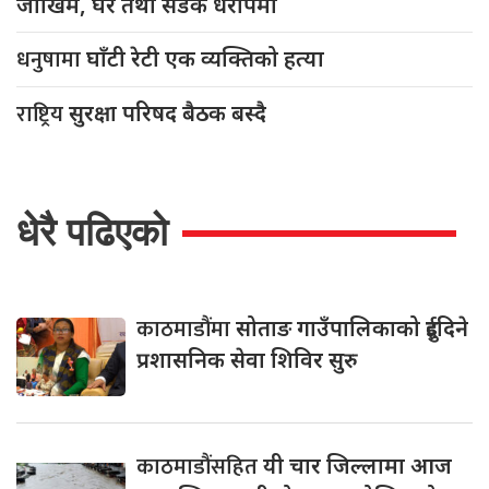
जोखिम, घर तथा सडक धरापमा
धनुषामा
घाँटी रेटी एक व्यक्तिको हत्या
राष्ट्रिय
सुरक्षा परिषद बैठक बस्दै
धेरै पढिएको
काठमाडौंमा
सोताङ गाउँपालिकाको दुईदिने
प्रशासनिक सेवा शिविर सुरु
काठमाडौंसहित
यी चार जिल्लामा आज