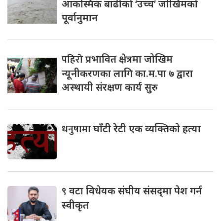
आकस्मिक बाढीको ‘उच्च’ जोखिमको
पूर्वानुमान
पहिरो
प्रभावित क्षेत्रमा जोखिम
न्यूनीकरणका लागि का.म.पा ७ द्वारा
अस्थायी संरक्षण कार्य सुरु
धनुषामा
घाँटी रेटी एक व्यक्तिको हत्या
९
वटा विधेयक संघीय संसद्‌मा पेश गर्न
स्वीकृत