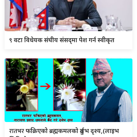
९
वटा विधेयक संघीय संसद्‌मा पेश गर्न स्वीकृत
रातभर
फक्रिएको ब्रह्मकमलको दुर्लभ दृश्य,(लाइभ