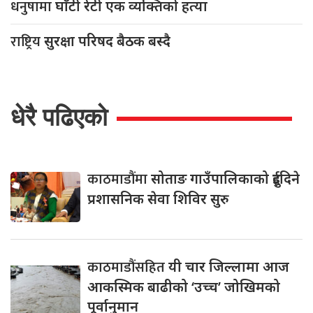
धनुषामा
घाँटी रेटी एक व्यक्तिको हत्या
राष्ट्रिय
सुरक्षा परिषद बैठक बस्दै
धेरै पढिएको
काठमाडौंमा
सोताङ गाउँपालिकाको दुईदिने
प्रशासनिक सेवा शिविर सुरु
काठमाडौंसहित
यी चार जिल्लामा आज
आकस्मिक बाढीको ‘उच्च’ जोखिमको
पूर्वानुमान