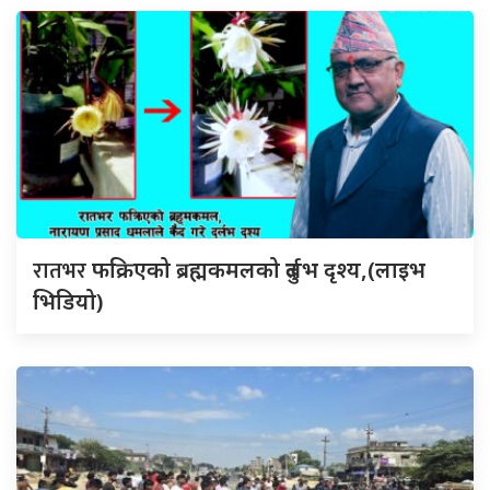
रातभर
फक्रिएको ब्रह्मकमलको दुर्लभ दृश्य,(लाइभ
भिडियो)