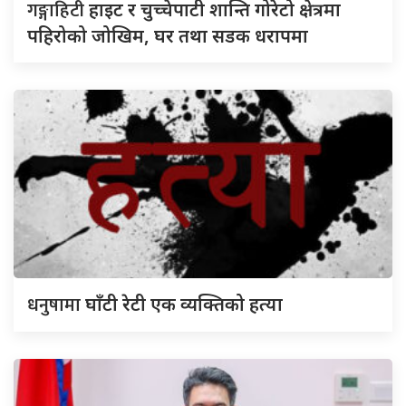
गङ्गाहिटी
हाइट र चुच्चेपाटी शान्ति गोरेटो क्षेत्रमा
पहिरोको जोखिम, घर तथा सडक धरापमा
धनुषामा
घाँटी रेटी एक व्यक्तिको हत्या