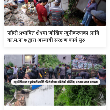
पहिरो
प्रभावित क्षेत्रमा जोखिम न्यूनीकरणका लागि
का.म.पा ७ द्वारा अस्थायी संरक्षण कार्य सुरु