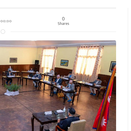
0
र ००:००
Shares