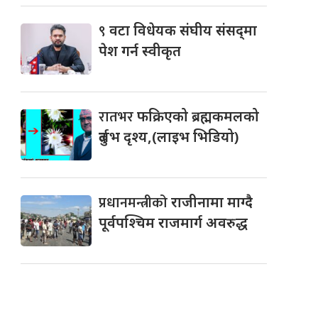
९
वटा विधेयक संघीय संसद्‌मा
पेश गर्न स्वीकृत
रातभर
फक्रिएको ब्रह्मकमलको
दुर्लभ दृश्य,(लाइभ भिडियो)
प्रधानमन्त्रीको
राजीनामा माग्दै
पूर्वपश्चिम राजमार्ग अवरुद्ध