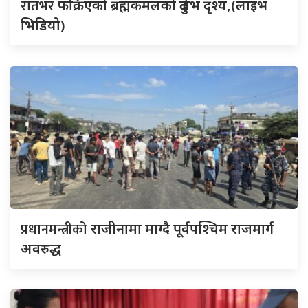
रातभर
फक्रिएको ब्रह्मकमलको दुर्लभ दृश्य,(लाइभ
भिडियो)
प्रधानमन्त्रीको
राजीनामा माग्दै पूर्वपश्चिम राजमार्ग
अवरुद्ध