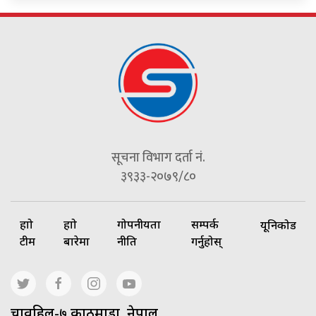
सूचना विभाग दर्ता नं.
३९३३-२०७९/८०
हाम्रो
हाम्रो
गोपनीयता
सम्पर्क
यूनिकोड
टीम
बारेमा
नीति
गर्नुहोस्
चावहिल-७ काठमाडौं, नेपाल