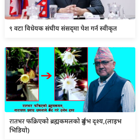
९
वटा विधेयक संघीय संसद्‌मा पेश गर्न स्वीकृत
रातभर
फक्रिएको ब्रह्मकमलको दुर्लभ दृश्य,(लाइभ
भिडियो)