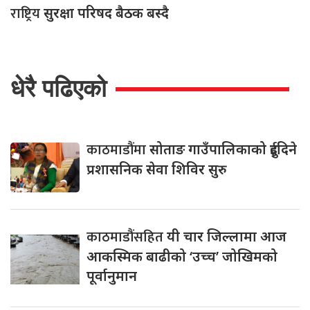
राष्ट्रिय
सुरक्षा परिषद बैठक बस्दै
धेरै पढिएको
काठमाडौंमा
सोताङ गाउँपालिकाको दुईदिने
प्रशासनिक सेवा शिविर सुरु
काठमाडौंसहित
यी चार जिल्लामा आज
आकस्मिक बाढीको ‘उच्च’ जोखिमको
पूर्वानुमान