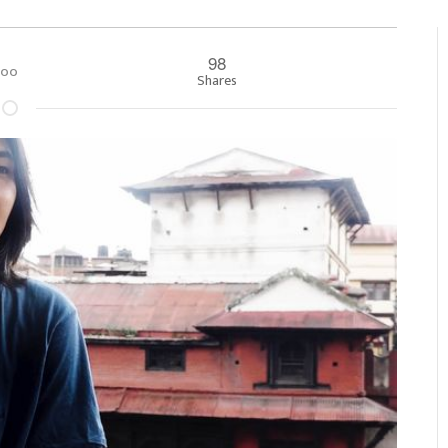
98
०:००
Shares