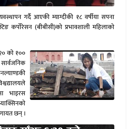
यवस्थापन गर्दै आएकी म्याग्दीकी १८ वर्षीया सपना
स्टिङ कर्पोरेसन (बीबीसी)को प्रभावशाली महिलाको
०२० को १००
 सार्वजनिक
नल्याण्डकी
विश्वद्यालयले
ोना भाइरस
्याक्सिनको
 लगायत छन् ।