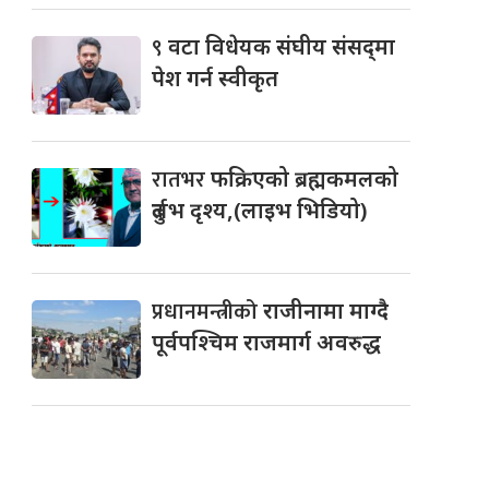
९
वटा विधेयक संघीय संसद्‌मा
पेश गर्न स्वीकृत
रातभर
फक्रिएको ब्रह्मकमलको
दुर्लभ दृश्य,(लाइभ भिडियो)
प्रधानमन्त्रीको
राजीनामा माग्दै
पूर्वपश्चिम राजमार्ग अवरुद्ध