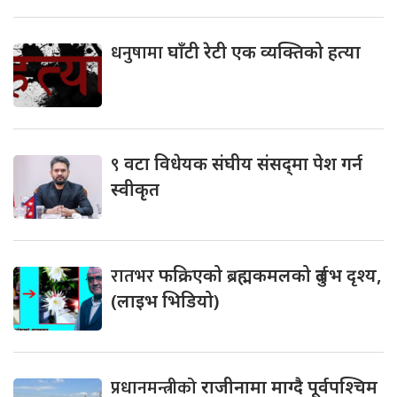
धनुषामा
घाँटी रेटी एक व्यक्तिको हत्या
९
वटा विधेयक संघीय संसद्‌मा पेश गर्न
स्वीकृत
रातभर
फक्रिएको ब्रह्मकमलको दुर्लभ दृश्य,
(लाइभ भिडियो)
प्रधानमन्त्रीको
राजीनामा माग्दै पूर्वपश्चिम