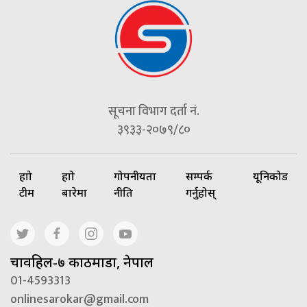
सूचना विभाग दर्ता नं.
३९३३-२०७९/८०
हाम्रो
हाम्रो
गोपनीयता
सम्पर्क
यूनिकोड
टीम
बारेमा
नीति
गर्नुहोस्
चावहिल-७ काठमाडौं, नेपाल
01-4593313
onlinesarokar@gmail.com