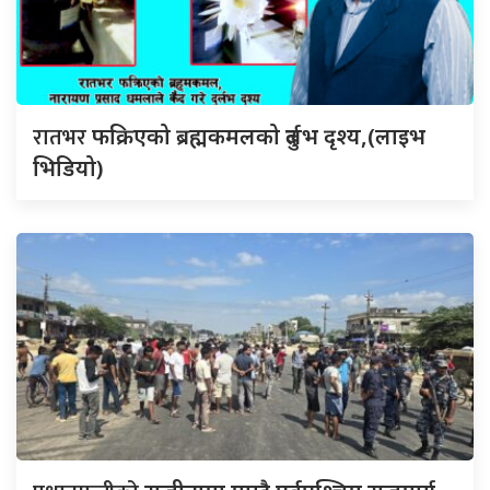
रातभर
फक्रिएको ब्रह्मकमलको दुर्लभ दृश्य,(लाइभ
भिडियो)