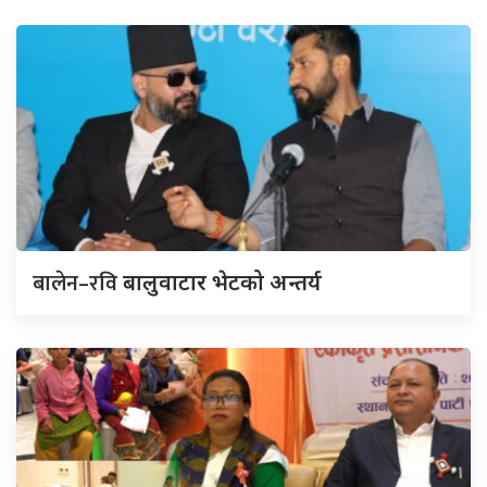
बालेन–रवि
बालुवाटार भेटको अन्तर्य