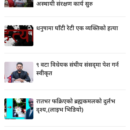
अस्थायी संरक्षण कार्य सुरु
धनुषामा
घाँटी रेटी एक व्यक्तिको हत्या
९
वटा विधेयक संघीय संसद्‌मा पेश गर्न
स्वीकृत
रातभर
फक्रिएको ब्रह्मकमलको दुर्लभ
दृश्य,(लाइभ भिडियो)