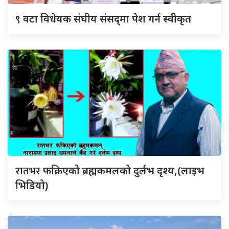
९
वटा विधेयक संघीय संसद्‌मा पेश गर्न स्वीकृत
रातभर
फक्रिएको ब्रह्मकमलको दुर्लभ दृश्य,(लाइभ
भिडियो)