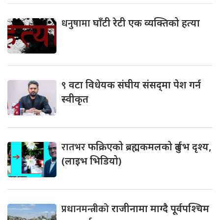
धनुषामा
घाँटी रेटी एक व्यक्तिको हत्या
९
वटा विधेयक संघीय संसद्‌मा पेश गर्न
स्वीकृत
रातभर
फक्रिएको ब्रह्मकमलको दुर्लभ दृश्य,
(लाइभ भिडियो)
प्रधानमन्त्रीको
राजीनामा माग्दै पूर्वपश्चिम