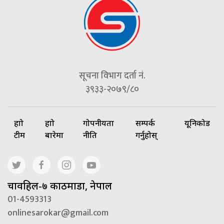
सूचना विभाग दर्ता नं.
३९३३-२०७९/८०
हाम्रो
हाम्रो
गोपनीयता
सम्पर्क
यूनिकोड
टीम
बारेमा
नीति
गर्नुहोस्
चावहिल-७ काठमाडौं, नेपाल
01-4593313
onlinesarokar@gmail.com