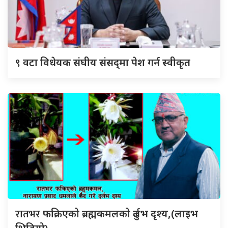
९
वटा विधेयक संघीय संसद्‌मा पेश गर्न स्वीकृत
रातभर
फक्रिएको ब्रह्मकमलको दुर्लभ दृश्य,(लाइभ