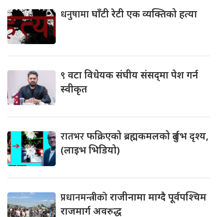
धनुषामा
घाँटी रेटी एक व्यक्तिको हत्या
९
वटा विधेयक संघीय संसद्‌मा पेश गर्न
स्वीकृत
रातभर
फक्रिएको ब्रह्मकमलको दुर्लभ दृश्य,
(लाइभ भिडियो)
प्रधानमन्त्रीको
राजीनामा माग्दै पूर्वपश्चिम
राजमार्ग अवरुद्ध