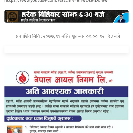
https://www.youtube.com/watch?v=eYlwDtMDEMw
प्रकाशित मिति : २०७७, १९ मंसिर शुक्रबार ००:०० १२ : ५३ बजे