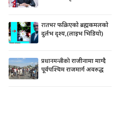
रातभर
फक्रिएको ब्रह्मकमलको
दुर्लभ दृश्य,(लाइभ भिडियो)
प्रधानमन्त्रीको
राजीनामा माग्दै
पूर्वपश्चिम राजमार्ग अवरुद्ध