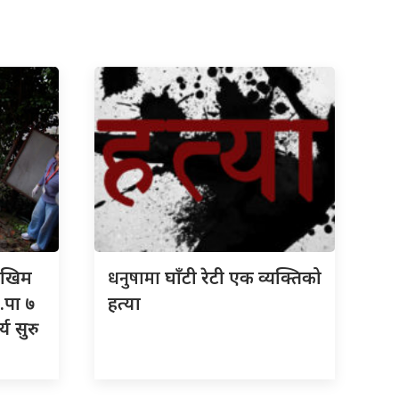
धनुषामा
जोखिम
घाँटी रेटी एक व्यक्तिको
.पा ७
हत्या
्य सुरु