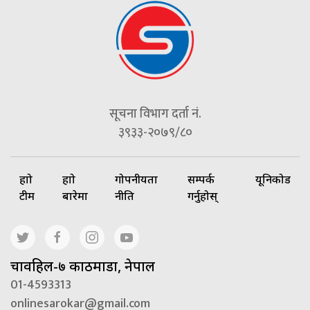
सूचना विभाग दर्ता नं.
३९३३-२०७९/८०
हाम्रो
हाम्रो
गोपनीयता
सम्पर्क
यूनिकोड
टीम
बारेमा
नीति
गर्नुहोस्
चावहिल-७ काठमाडौं, नेपाल
01-4593313
onlinesarokar@gmail.com