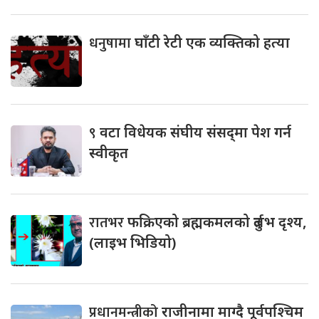
धनुषामा
घाँटी रेटी एक व्यक्तिको हत्या
९
वटा विधेयक संघीय संसद्‌मा पेश गर्न
स्वीकृत
रातभर
फक्रिएको ब्रह्मकमलको दुर्लभ दृश्य,
(लाइभ भिडियो)
प्रधानमन्त्रीको
राजीनामा माग्दै पूर्वपश्चिम