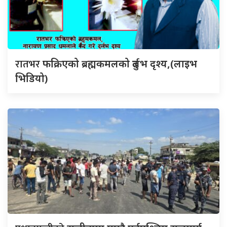
रातभर
फक्रिएको ब्रह्मकमलको दुर्लभ दृश्य,(लाइभ
भिडियो)