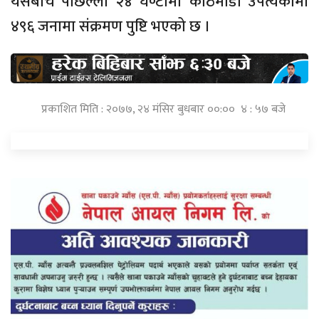
यसैबीच पछिल्लो २४ घण्टामा काठमाडौं उपत्यकामा
४९६ जनामा संक्रमण पुष्टि भएको छ ।
प्रकाशित मिति : २०७७, २४ मंसिर बुधबार ००:०० ४ : ५७ बजे