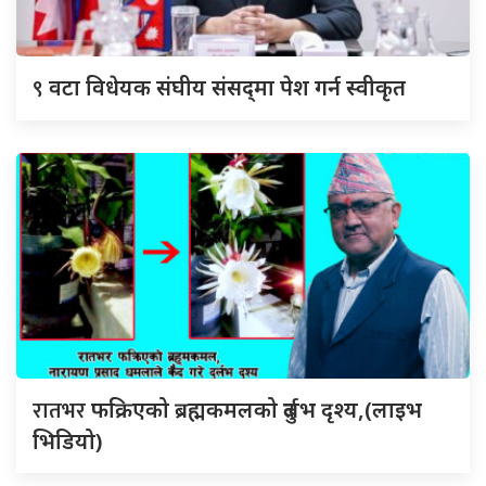
९
वटा विधेयक संघीय संसद्‌मा पेश गर्न स्वीकृत
रातभर
फक्रिएको ब्रह्मकमलको दुर्लभ दृश्य,(लाइभ
भिडियो)