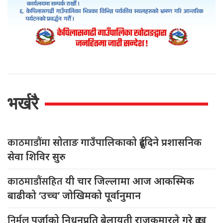
भर्खरै
काठमाडौंमा
सोताङ गाउँपालिकाको दुईदिने प्रशासनिक
सेवा शिविर सुरु
काठमाडौंसहित
यी चार जिल्लामा आज आकस्मिक
बाढीको ‘उच्च’ जोखिमको पूर्वानुमान
निर्मल
पुर्जाको निधनप्रति बेलायती राजकुमारले गरे दुःख