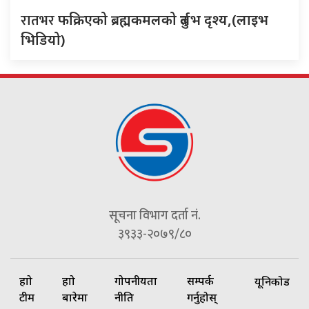
रातभर
फक्रिएको ब्रह्मकमलको दुर्लभ दृश्य,(लाइभ
भिडियो)
सूचना विभाग दर्ता नं.
३९३३-२०७९/८०
हाम्रो
हाम्रो
गोपनीयता
सम्पर्क
यूनिकोड
टीम
बारेमा
नीति
गर्नुहोस्