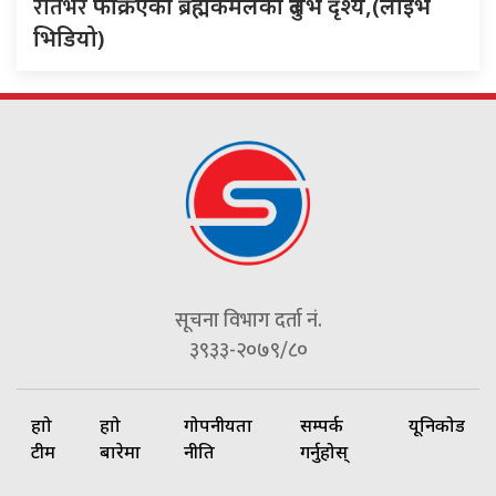
रातभर
फक्रिएको ब्रह्मकमलको दुर्लभ दृश्य,(लाइभ
भिडियो)
सूचना विभाग दर्ता नं.
३९३३-२०७९/८०
हाम्रो
हाम्रो
गोपनीयता
सम्पर्क
यूनिकोड
टीम
बारेमा
नीति
गर्नुहोस्