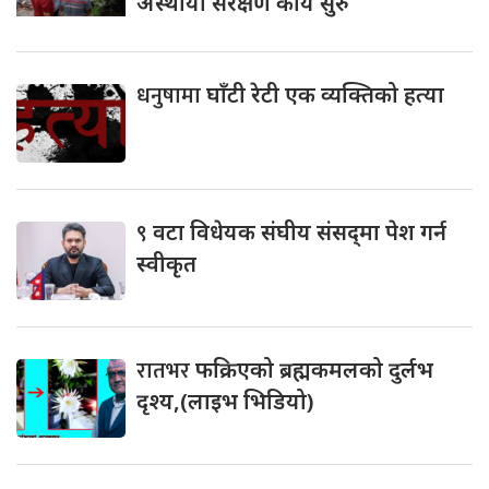
अस्थायी संरक्षण कार्य सुरु
धनुषामा
घाँटी रेटी एक व्यक्तिको हत्या
९
वटा विधेयक संघीय संसद्‌मा पेश गर्न
स्वीकृत
रातभर
फक्रिएको ब्रह्मकमलको दुर्लभ
दृश्य,(लाइभ भिडियो)