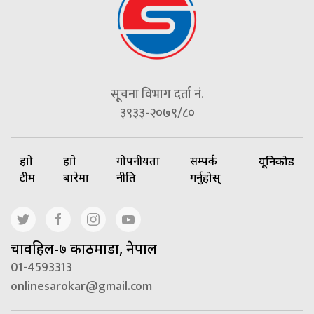
सूचना विभाग दर्ता नं.
३९३३-२०७९/८०
हाम्रो
हाम्रो
गोपनीयता
सम्पर्क
यूनिकोड
टीम
बारेमा
नीति
गर्नुहोस्
चावहिल-७ काठमाडौं, नेपाल
01-4593313
onlinesarokar@gmail.com