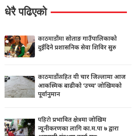
धेरै पढिएको
काठमाडौंमा
सोताङ गाउँपालिकाको
दुईदिने प्रशासनिक सेवा शिविर सुरु
काठमाडौंसहित
यी चार जिल्लामा आज
आकस्मिक बाढीको ‘उच्च’ जोखिमको
पूर्वानुमान
पहिरो
प्रभावित क्षेत्रमा जोखिम
न्यूनीकरणका लागि का.म.पा ७ द्वारा