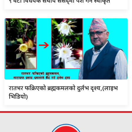
९
वटा विधेयक संघीय संसद्‌मा पेश गर्न स्वीकृत
रातभर
फक्रिएको ब्रह्मकमलको दुर्लभ दृश्य,(लाइभ
भिडियो)