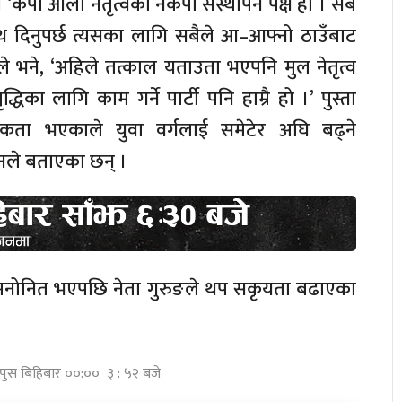
। ‘केपी ओली नेतृत्वको नेकपा संस्थापन पक्ष हो । सबै
थ दिनुपर्छ त्यसका लागि सबैले आ–आफ्नो ठाउँबाट
ङले भने, ‘अहिले तत्काल यताउता भएपनि मुल नेतृत्व
िका लागि काम गर्ने पार्टी पनि हाम्रै हो ।’ पुस्ता
कता भएकाले युवा वर्गलाई समेटेर अघि बढ्ने
ले बताएका छन् ।
ा मनोनित भएपछि नेता गुरुङले थप सकृयता बढाएका
 पुस बिहिबार ००:०० ३ : ५२ बजे