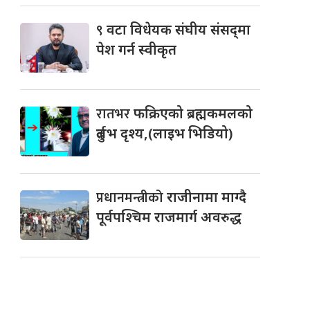
९
वटा विधेयक संघीय संसद्‌मा
पेश गर्न स्वीकृत
रातभर
फक्रिएको ब्रह्मकमलको
दुर्लभ दृश्य,(लाइभ भिडियो)
प्रधानमन्त्रीको
राजीनामा माग्दै
पूर्वपश्चिम राजमार्ग अवरुद्ध