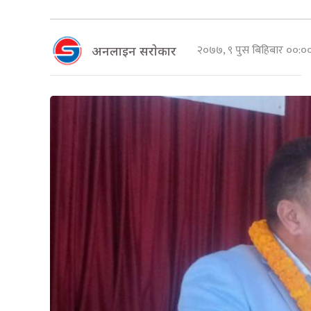
२०७७, ९ पुस बिहिबार ००:
अनलाइन सराेकार