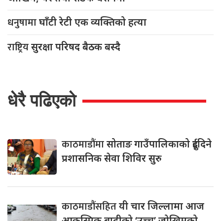
धनुषामा
घाँटी रेटी एक व्यक्तिको हत्या
राष्ट्रिय
सुरक्षा परिषद बैठक बस्दै
धेरै पढिएको
काठमाडौंमा
सोताङ गाउँपालिकाको दुईदिने
प्रशासनिक सेवा शिविर सुरु
काठमाडौंसहित
यी चार जिल्लामा आज
आकस्मिक बाढीको ‘उच्च’ जोखिमको