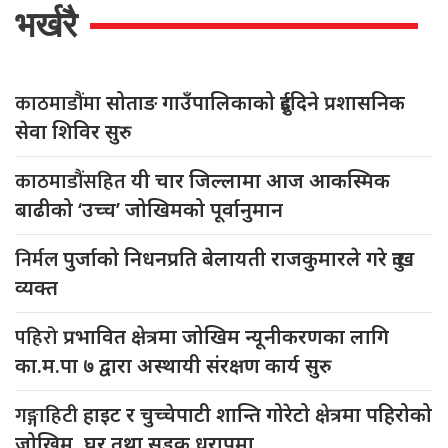
भर्खरै
काठमाडौंमा
सोताङ गाउँपालिकाको दुईदिने प्रशासनिक
सेवा शिविर सुरु
काठमाडौंसहित
यी चार जिल्लामा आज आकस्मिक
बाढीको ‘उच्च’ जोखिमको पूर्वानुमान
निर्मल
पुर्जाको निधनप्रति बेलायती राजकुमारले गरे दुःख
व्यक्त
पहिरो
प्रभावित क्षेत्रमा जोखिम न्यूनीकरणका लागि
का.म.पा ७ द्वारा अस्थायी संरक्षण कार्य सुरु
गङ्गाहिटी
हाइट र चुच्चेपाटी शान्ति गोरेटो क्षेत्रमा पहिरोको
जोखिम, घर तथा सडक धरापमा