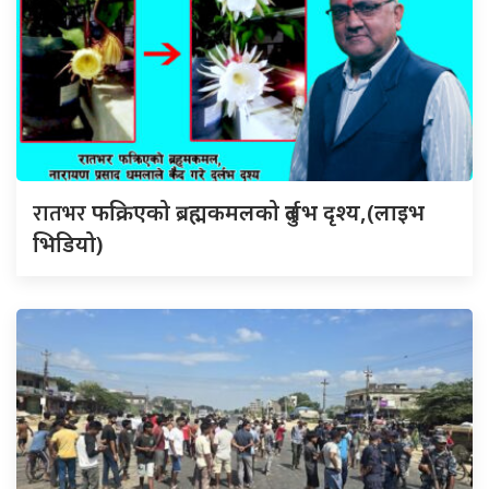
रातभर
फक्रिएको ब्रह्मकमलको दुर्लभ दृश्य,(लाइभ
भिडियो)