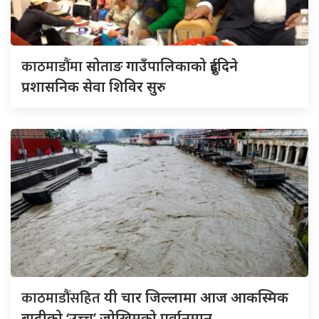
काठमाडौंमा
सोताङ गाउँपालिकाको दुईदिने
प्रशासनिक सेवा शिविर सुरु
काठमाडौंसहित
यी चार जिल्लामा आज आकस्मिक
बाढीको ‘उच्च’ जोखिमको पूर्वानुमान