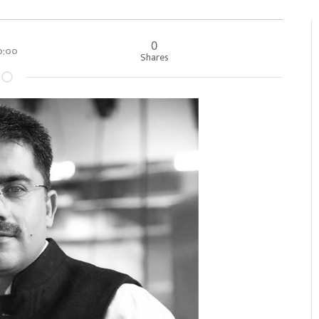
0
००:००
Shares