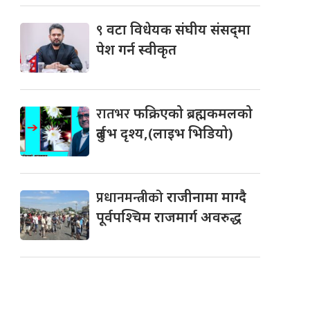
९
वटा विधेयक संघीय संसद्‌मा
पेश गर्न स्वीकृत
रातभर
फक्रिएको ब्रह्मकमलको
दुर्लभ दृश्य,(लाइभ भिडियो)
प्रधानमन्त्रीको
राजीनामा माग्दै
पूर्वपश्चिम राजमार्ग अवरुद्ध