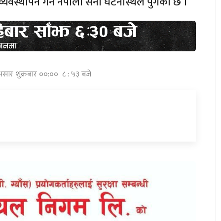
यवस्थापन गर्न नेपाली सेना घटनास्थल पुगेको छ ।
असार शुक्रबार ००:०० ८ : ५३ बजे