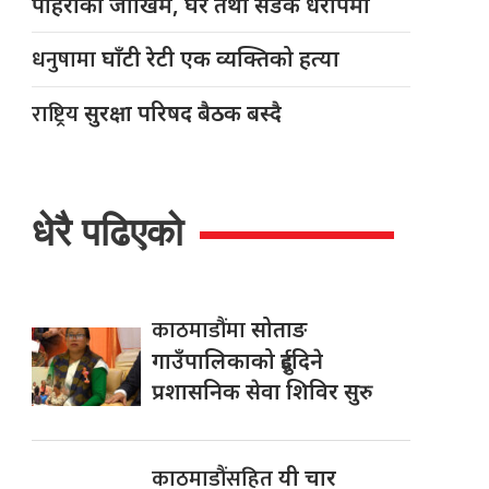
पहिरोको जोखिम, घर तथा सडक धरापमा
धनुषामा
घाँटी रेटी एक व्यक्तिको हत्या
राष्ट्रिय
सुरक्षा परिषद बैठक बस्दै
धेरै पढिएको
काठमाडौंमा
सोताङ
गाउँपालिकाको दुईदिने
प्रशासनिक सेवा शिविर सुरु
काठमाडौंसहित
यी चार