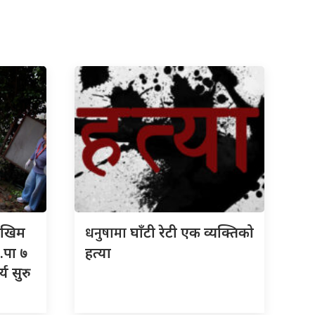
धनुषामा
जोखिम
घाँटी रेटी एक व्यक्तिको
.पा ७
हत्या
्य सुरु