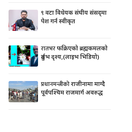
९
वटा विधेयक संघीय संसद्‌मा
पेश गर्न स्वीकृत
रातभर
फक्रिएको ब्रह्मकमलको
दुर्लभ दृश्य,(लाइभ भिडियो)
प्रधानमन्त्रीको
राजीनामा माग्दै
पूर्वपश्चिम राजमार्ग अवरुद्ध