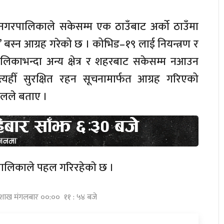
 नगरपालिकाले सकेसम्म एक ठाउँबाट अर्को ठाउँमा
हीँ’ बस्न आग्रह गरेको छ । कोभिड–१९ लाई नियन्त्रण र
लिकाभन्दा अन्य क्षेत्र र शहरबाट सकेसम्म नआउन
त्यहीँ सुरक्षित रहन सूचनामार्फत आग्रह गरिएको
ालले बताए ।
रपालिकाले पहल गरिरहेकाे छ ।
बैशाख मंगलबार ००:०० ११ : ५४ बजे