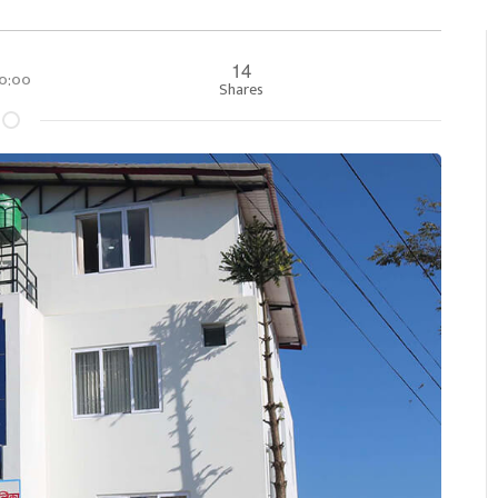
14
 ००:००
Shares