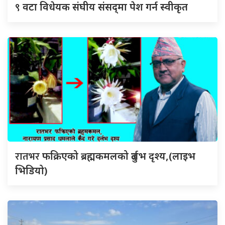
९
वटा विधेयक संघीय संसद्‌मा पेश गर्न स्वीकृत
रातभर
फक्रिएको ब्रह्मकमलको दुर्लभ दृश्य,(लाइभ
भिडियो)