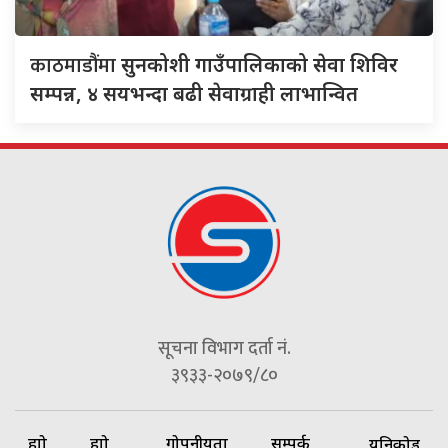
काठमाडौंमा
सुनकोशी गाउँपालिकाको सेवा शिविर
सम्पन्न, ४ सयभन्दा बढी सेवाग्राही लाभान्वित
सूचना विभाग दर्ता नं.
३९३३-२०७९/८०
हाम्रो
हाम्रो
गोपनीयता
सम्पर्क
यूनिकोड