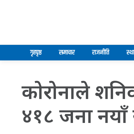
गृहपृष्ठ
समाचार
राजनीति
स्थ
काेराेनाले शनि
४१८ जना नयाँ स