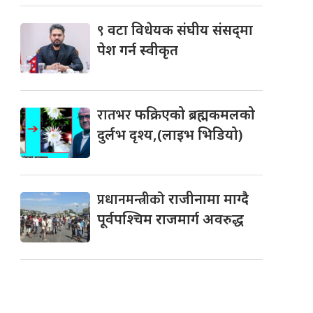
९
वटा विधेयक संघीय संसद्‌मा
पेश गर्न स्वीकृत
रातभर
फक्रिएको ब्रह्मकमलको
दुर्लभ दृश्य,(लाइभ भिडियो)
प्रधानमन्त्रीको
राजीनामा माग्दै
पूर्वपश्चिम राजमार्ग अवरुद्ध