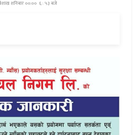
 बैशाख शनिबार ००:०० ६ : ५३ बजे