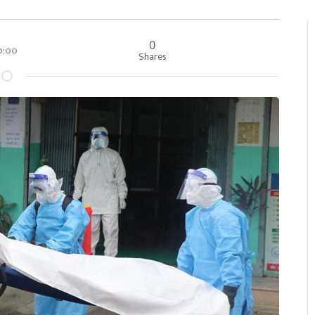
0
००:००
Shares