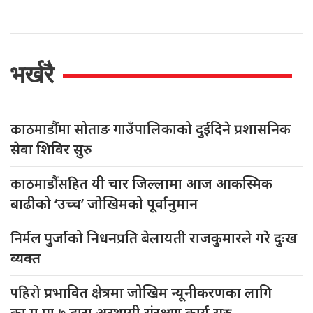
भर्खरै
काठमाडौंमा
सोताङ गाउँपालिकाको दुईदिने प्रशासनिक
सेवा शिविर सुरु
काठमाडौंसहित
यी चार जिल्लामा आज आकस्मिक
बाढीको ‘उच्च’ जोखिमको पूर्वानुमान
निर्मल
पुर्जाको निधनप्रति बेलायती राजकुमारले गरे दुःख
व्यक्त
पहिरो
प्रभावित क्षेत्रमा जोखिम न्यूनीकरणका लागि
का.म.पा ७ द्वारा अस्थायी संरक्षण कार्य सुरु