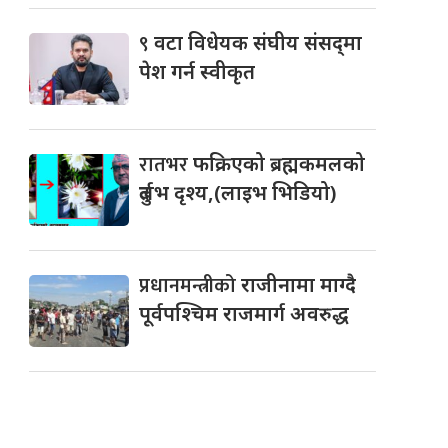
९
वटा विधेयक संघीय संसद्‌मा
पेश गर्न स्वीकृत
रातभर
फक्रिएको ब्रह्मकमलको
दुर्लभ दृश्य,(लाइभ भिडियो)
प्रधानमन्त्रीको
राजीनामा माग्दै
पूर्वपश्चिम राजमार्ग अवरुद्ध