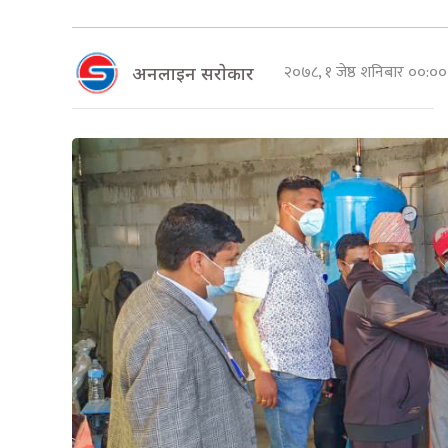
२०७८, १ जेष्ठ शनिबार ००:
अनलाइन सराेकार