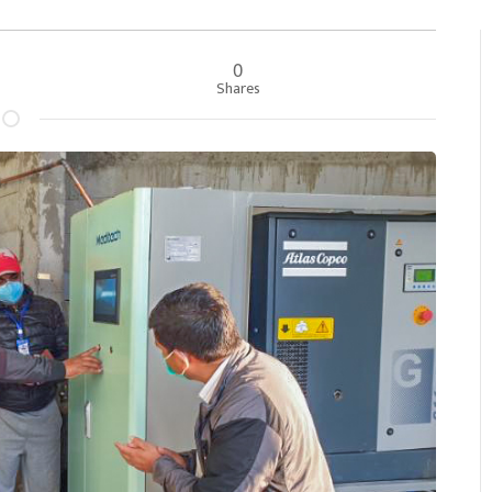
0
००
Shares