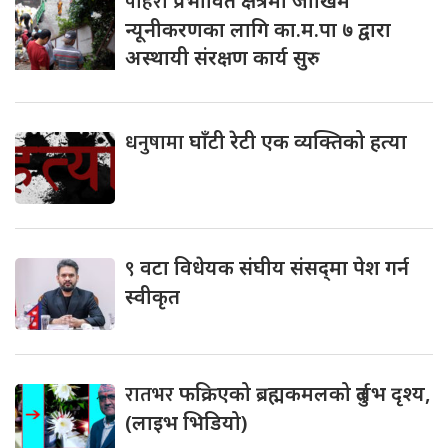
पहिरो
प्रभावित क्षेत्रमा जोखिम
न्यूनीकरणका लागि का.म.पा ७ द्वारा
अस्थायी संरक्षण कार्य सुरु
धनुषामा
घाँटी रेटी एक व्यक्तिको हत्या
९
वटा विधेयक संघीय संसद्‌मा पेश गर्न
स्वीकृत
रातभर
फक्रिएको ब्रह्मकमलको दुर्लभ दृश्य,
(लाइभ भिडियो)