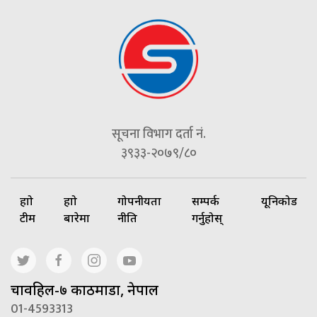
सूचना विभाग दर्ता नं.
३९३३-२०७९/८०
हाम्रो
हाम्रो
गोपनीयता
सम्पर्क
यूनिकोड
टीम
बारेमा
नीति
गर्नुहोस्
चावहिल-७ काठमाडौं, नेपाल
01-4593313