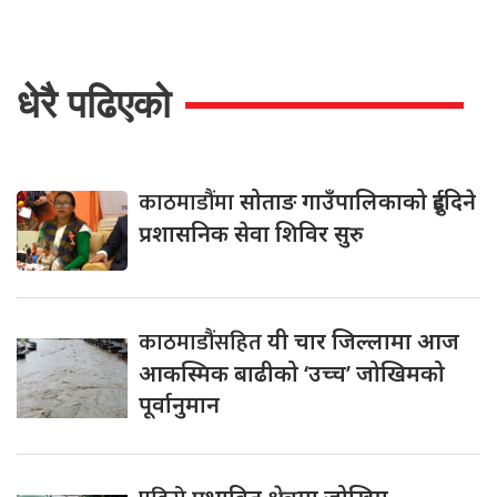
धेरै पढिएको
काठमाडौंमा
सोताङ गाउँपालिकाको दुईदिने
प्रशासनिक सेवा शिविर सुरु
काठमाडौंसहित
यी चार जिल्लामा आज
आकस्मिक बाढीको ‘उच्च’ जोखिमको
पूर्वानुमान