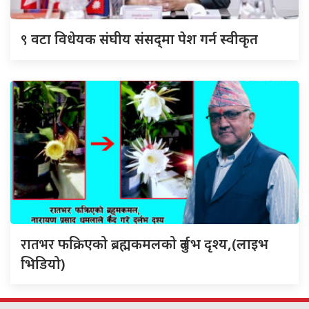
९
वटा विधेयक संघीय संसद्‌मा पेश गर्न स्वीकृत
रातभर
फक्रिएको ब्रह्मकमलको दुर्लभ दृश्य,(लाइभ
भिडियो)