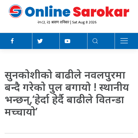
२०८३, २३ श्रावण शनिबार | Sat Aug 8 2026
सुनकोशीको बाढीले नवलपुरमा
बन्दै गरेकाे पुल बगायो ! स्थानीय
भन्छन्,‘हेर्दा हेर्दै बाढीले वितन्डा
मच्चायाे’