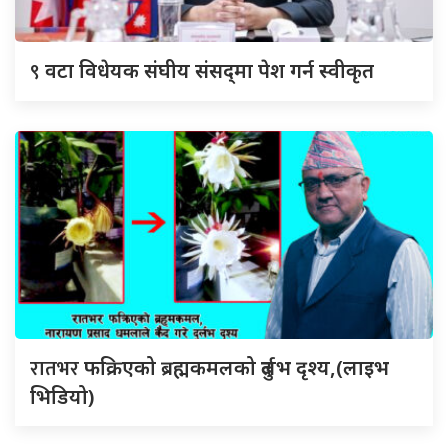
९
वटा विधेयक संघीय संसद्‌मा पेश गर्न स्वीकृत
रातभर
फक्रिएको ब्रह्मकमलको दुर्लभ दृश्य,(लाइभ
भिडियो)