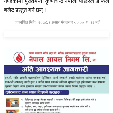
गण्डकीमा मुख्यमन्त्री कृष्णचन्द्र नेपाली पोखरेल आफैंले
बजेट प्रस्तुत गर्ने छन् ।
प्रकाशित मिति : २०७८, १ असार मंगलबार ००:०० १ : १३ बजे