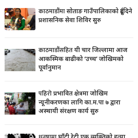
काठमाडौंमा
सोताङ गाउँपालिकाको दुईदिने
प्रशासनिक सेवा शिविर सुरु
काठमाडौंसहित
यी चार जिल्लामा आज
आकस्मिक बाढीको ‘उच्च’ जोखिमको
पूर्वानुमान
पहिरो
प्रभावित क्षेत्रमा जोखिम
न्यूनीकरणका लागि का.म.पा ७ द्वारा
अस्थायी संरक्षण कार्य सुरु
धनुषामा
घाँटी रेटी एक व्यक्तिको हत्या