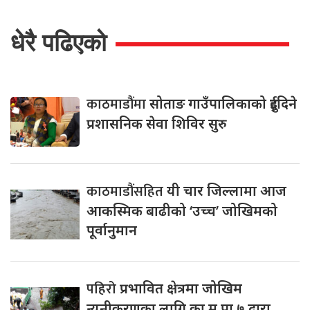
धेरै पढिएको
काठमाडौंमा
सोताङ गाउँपालिकाको दुईदिने
प्रशासनिक सेवा शिविर सुरु
काठमाडौंसहित
यी चार जिल्लामा आज
आकस्मिक बाढीको ‘उच्च’ जोखिमको
पूर्वानुमान
पहिरो
प्रभावित क्षेत्रमा जोखिम
न्यूनीकरणका लागि का.म.पा ७ द्वारा