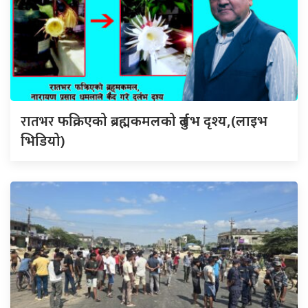
रातभर
फक्रिएको ब्रह्मकमलको दुर्लभ दृश्य,(लाइभ
भिडियो)