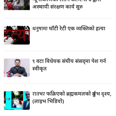
अस्थायी संरक्षण कार्य सुरु
धनुषामा
घाँटी रेटी एक व्यक्तिको हत्या
९
वटा विधेयक संघीय संसद्‌मा पेश गर्न
स्वीकृत
रातभर
फक्रिएको ब्रह्मकमलको दुर्लभ दृश्य,
(लाइभ भिडियो)