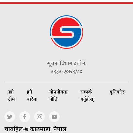
सूचना विभाग दर्ता नं.
३९३३-२०७९/८०
हाम्रो
हाम्रो
गोपनीयता
सम्पर्क
यूनिकोड
टीम
बारेमा
नीति
गर्नुहोस्
चावहिल-७ काठमाडौं, नेपाल