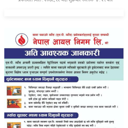
प्रकाशित मिति : २०७८, ११ भदौ शुक्रबार ००:०० ४ : २९ बजे