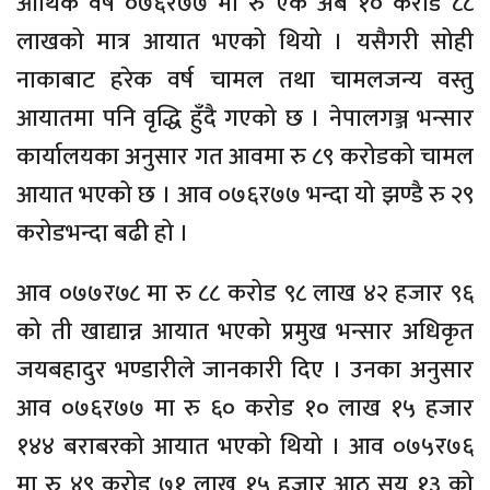
आर्थिक वर्ष ०७६र७७ मा रु एक अर्ब १० करोड ८८
लाखको मात्र आयात भएको थियो । यसैगरी सोही
नाकाबाट हरेक वर्ष चामल तथा चामलजन्य वस्तु
आयातमा पनि वृद्धि हुँदै गएको छ । नेपालगञ्ज भन्सार
कार्यालयका अनुसार गत आवमा रु ८९ करोडको चामल
आयात भएको छ । आव ०७६र७७ भन्दा यो झण्डै रु २९
करोडभन्दा बढी हो ।
आव ०७७र७८ मा रु ८८ करोड ९८ लाख ४२ हजार ९६
को ती खाद्यान्न आयात भएको प्रमुख भन्सार अधिकृत
जयबहादुर भण्डारीले जानकारी दिए । उनका अनुसार
आव ०७६र७७ मा रु ६० करोड १० लाख १५ हजार
१४४ बराबरको आयात भएको थियो । आव ०७५र७६
मा रु ४९ करोड ७१ लाख १५ हजार आठ सय १३ को