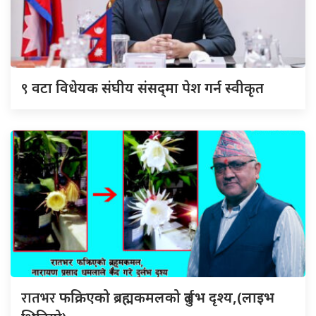
९
वटा विधेयक संघीय संसद्‌मा पेश गर्न स्वीकृत
रातभर
फक्रिएको ब्रह्मकमलको दुर्लभ दृश्य,(लाइभ