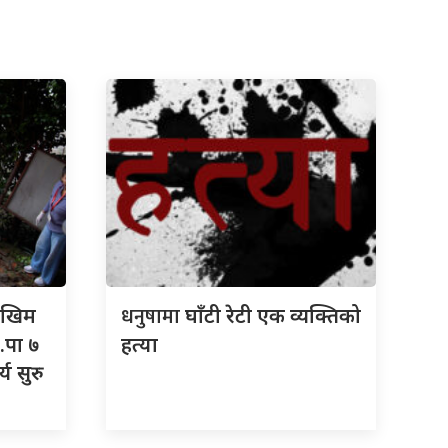
धनुषामा
जोखिम
घाँटी रेटी एक व्यक्तिको
.पा ७
हत्या
्य सुरु