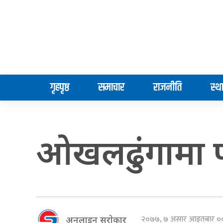
गृहपृष्ठ
समाचार
राजनीति
स्थ
ओखलढुंगामा पह
२०७७, ७ असार आइतबार 
अनलाइन सराेकार