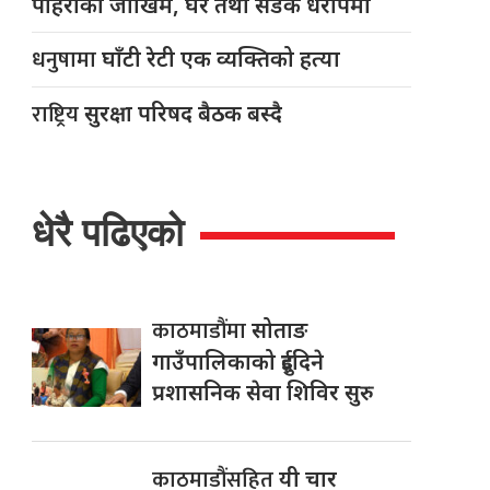
पहिरोको जोखिम, घर तथा सडक धरापमा
धनुषामा
घाँटी रेटी एक व्यक्तिको हत्या
राष्ट्रिय
सुरक्षा परिषद बैठक बस्दै
धेरै पढिएको
काठमाडौंमा
सोताङ
गाउँपालिकाको दुईदिने
प्रशासनिक सेवा शिविर सुरु
काठमाडौंसहित
यी चार