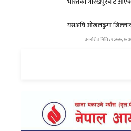
भारतको गोरखपुरबाट आएका त
यसअघि ओखलढुंगा जिल्लाक
प्रकाशित मिति : २०७७, ७