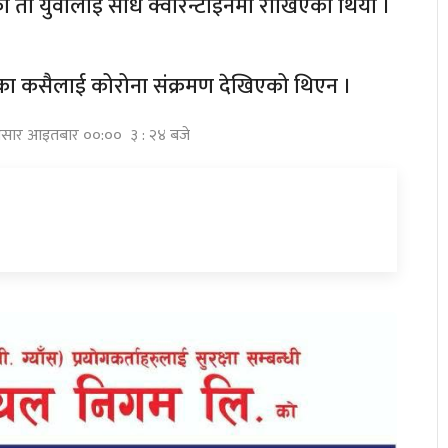
ी युवालाई सीधै क्वारेन्टाइनमा राखिएको थियो ।
ा कसैलाई कोरोना संक्रमण देखिएको थिएन ।
 असार आइतबार ००:०० ३ : २४ बजे