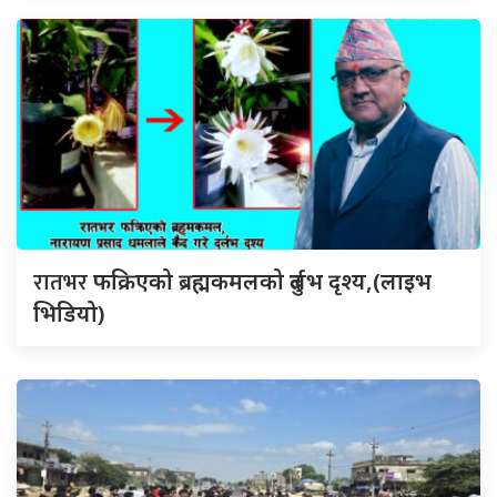
रातभर
फक्रिएको ब्रह्मकमलको दुर्लभ दृश्य,(लाइभ
भिडियो)