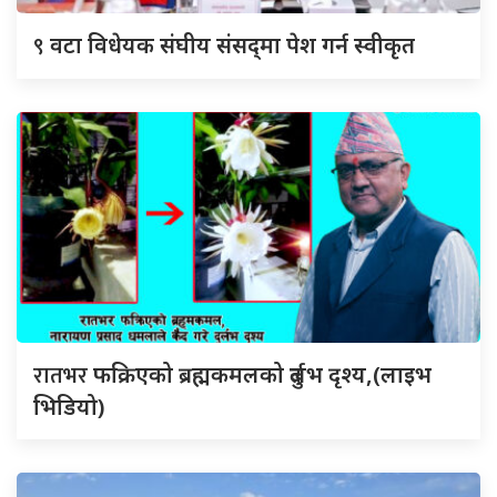
९
वटा विधेयक संघीय संसद्‌मा पेश गर्न स्वीकृत
रातभर
फक्रिएको ब्रह्मकमलको दुर्लभ दृश्य,(लाइभ
भिडियो)