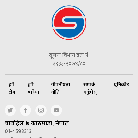
सूचना विभाग दर्ता नं.
३९३३-२०७९/८०
हाम्रो
हाम्रो
गोपनीयता
सम्पर्क
यूनिकोड
टीम
बारेमा
नीति
गर्नुहोस्
चावहिल-७ काठमाडौं, नेपाल
01-4593313