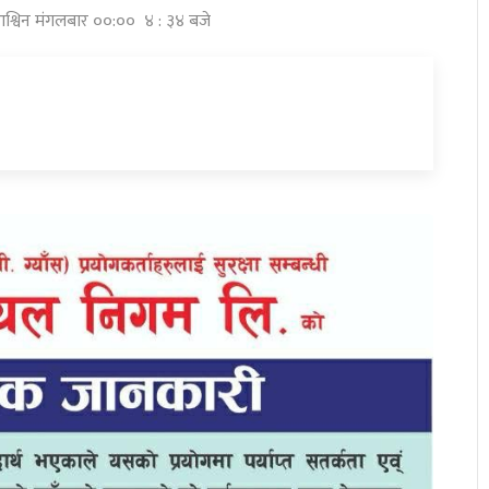
आश्विन मंगलबार ००:०० ४ : ३४ बजे