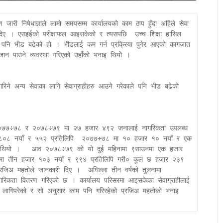
जारी निषेधाज्ञाले लामो समयसम्म कार्यालयको काम ठप्प हुँदा अहिले सेवा 
दिए । एसइईको परीक्षाफल आइसकेको र त्यसपछि  उच्च शिक्षा हासिल 
े पनि भीड बढेको हो । भीडलाई कम गर्न प्रक्रिया पुगेर आएको कागजात 
ान पाउने व्यवस्था गरिएको उहाँको भनाइ थियोे ।

रिने अन्य सेवाका लागि सेवाग्राहीहरु आउने गरेकाले पनि भीड बढेको 
 २०७७÷७८ र २०७८÷७९ मा २७ हजार ४९२ जनालाई नागरिकता उपलब्ध 
०८ नयाँ र ५५२ प्रतिलिपि  २०७७÷७८ मा १० हजार १० नयाँ र एक 
ो थियो ।   आव २०७८÷७९ को यो दुई महिनामा ९साउनमा एक हजार 
ौमा तीन हजार १०३ नयाँ र ९९४ प्रतिलिपि गरी० कूल छ हजार २३९ 
रजिअ महतोले जानकारी दिए ।  अघिल्ला तीन वर्षको तुलनामा 
िकता वितरण गरिएको छ । कार्यालय परिसरमा आइसकेका सेवाग्राहीलाई 
 लागिपरेको र सो अनुसार काम पनि गरिरहेको प्रजिअ महतोको भनाइ 