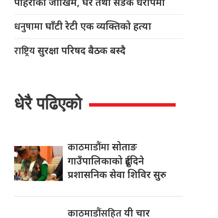
पहिरोको जोखिम, घर तथा सडक धरापमा
धनुषामा
घाँटी रेटी एक व्यक्तिको हत्या
राष्ट्रिय
सुरक्षा परिषद बैठक बस्दै
धेरै पढिएको
काठमाडौंमा
सोताङ
गाउँपालिकाको दुईदिने
प्रशासनिक सेवा शिविर सुरु
काठमाडौंसहित
यी चार