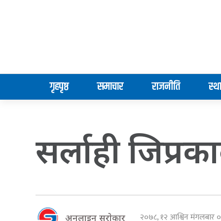
गृहपृष्ठ
समाचार
राजनीति
स्थ
सर्लाही जिप्र
२०७८, १२ आश्विन मंगलबार
अनलाइन सराेकार