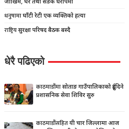
जोखिम, घर तथा सडक धरापमा
धनुषामा
घाँटी रेटी एक व्यक्तिको हत्या
राष्ट्रिय
सुरक्षा परिषद बैठक बस्दै
धेरै पढिएको
काठमाडौंमा
सोताङ गाउँपालिकाको दुईदिने
प्रशासनिक सेवा शिविर सुरु
काठमाडौंसहित
यी चार जिल्लामा आज