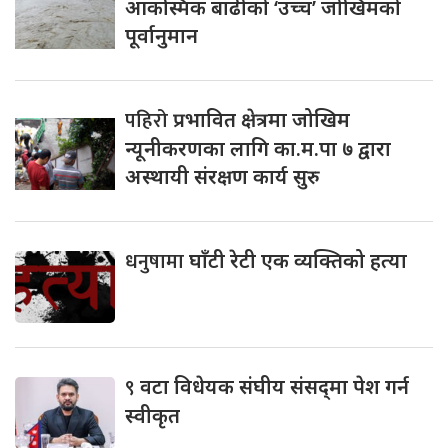
आकस्मिक बाढीको ‘उच्च’ जोखिमको
पूर्वानुमान
पहिरो
प्रभावित क्षेत्रमा जोखिम
न्यूनीकरणका लागि का.म.पा ७ द्वारा
अस्थायी संरक्षण कार्य सुरु
धनुषामा
घाँटी रेटी एक व्यक्तिको हत्या
९
वटा विधेयक संघीय संसद्‌मा पेश गर्न
स्वीकृत